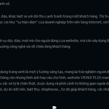
anh số.
đáo, khác biệt so với đối thủ cạnh tranh trong mắt khách hàng. Thị t
ợc coi như “sự hiện diện” của doanh nghiệp trên nền tảng Internet, và
 sự độc đáo, mới mẻ cho người dùng của website, mà còn xây dựng t
hướng công nghệ và rất chiều lòng khách hàng.
dung trang web là một ý tưởng sáng tạo, mang lại trải nghiệm người dù
. Không còn những hình ảnh hay câu chữ tĩnh, website VR360 PLUS man
ắc và tỷ lệ chân thật, được dựng và phối cảnh từ không gian ngoài đời
dự án đất nền, biệt thự, shophouse,...từ đó giúp khách hàng, các nhà