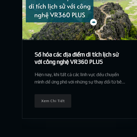
Số hóa các địa điểm di tích lịch sử
với công nghệ VR360 PLUS
Hiện nay, khi tất cả các lĩnh vực đều chuyển
mình để ứng phó với những sự thay đổi từ bên
ngoài như thiên tai, dịch bệnh, lạm
phát,...ngành du lịch cũng chuyển đổi số để bắt
Xem Chi Tiết
kịp xu hướng và p