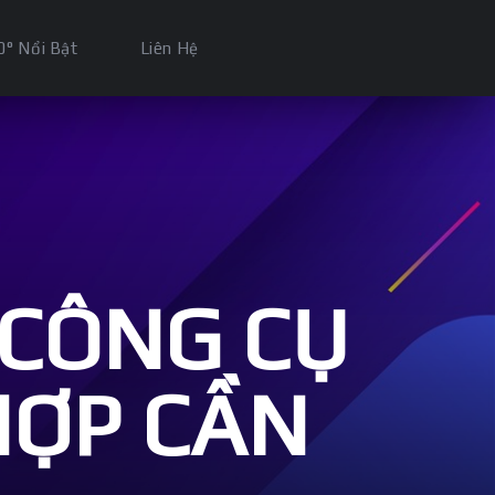
0° Nổi Bật
Liên Hệ
 CÔNG CỤ
HỢP CẦN