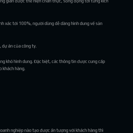
ng gian được thể hiện chân thực, sống động tới từng kích
ính xác tới 100%, người dùng dễ dàng hình dung về sản
 dự án của công ty.
àng khó hình dung. Đặc biệt, các thông tin được cung cấp
o khách hàng.
 doanh nghiệp nào tạo được ấn tượng với khách hàng thì