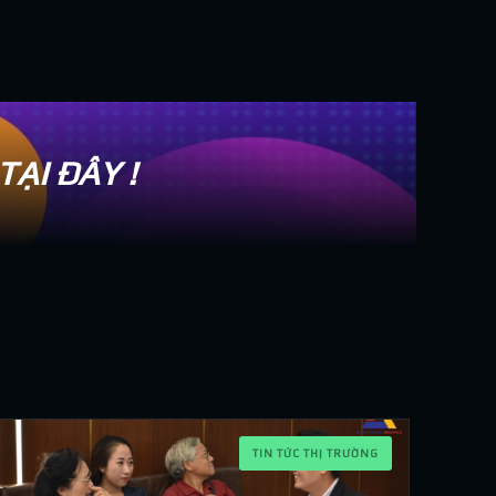
ẠI ĐÂY !
TIN TỨC THỊ TRƯỜNG