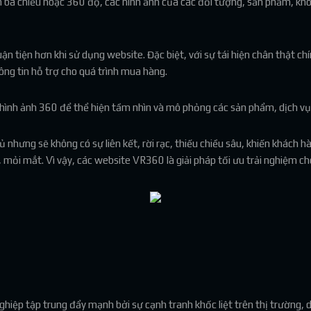
n ba chiều hoặc 360 độ, các hình ảnh của các đối tượng, sản phẩm, khô
 tiện hơn khi sử dụng website. Đặc biệt, với sự tái hiện chân thật ch
ng tin hỗ trợ cho quá trình mua hàng.
nh ảnh 360 để thể hiện tầm nhìn và mô phỏng các sản phẩm, dịch vụ,
nhưng sẽ không có sự liên kết, rời rạc, thiếu chiều sâu, khiến khách h
mỏi mắt. Vì vậy, các website VR360 là giải pháp tối ưu trải nghiệm ch
ghiệp tập trung đẩy mạnh bởi sự cạnh tranh khốc liệt trên thị trường,