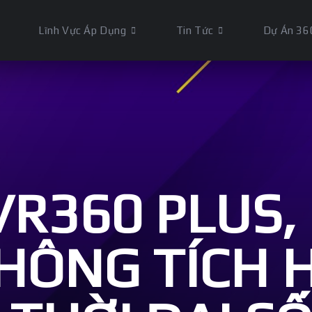
Lĩnh Vực Áp Dụng
Tin Tức
Dự Án 36
VR360 PLUS,
HÔNG TÍCH 