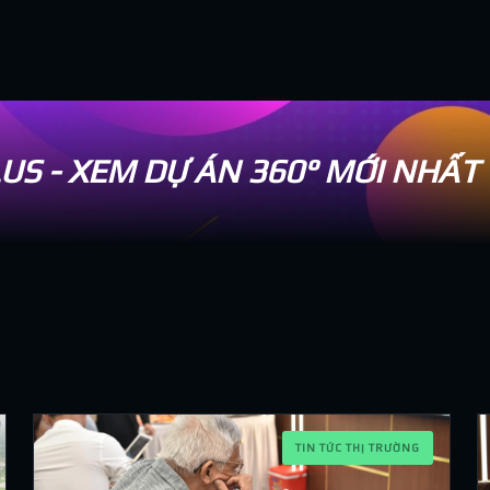
US - XEM DỰ ÁN 360° MỚI NHẤT T
TIN TỨC THỊ TRƯỜNG