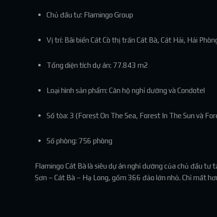
Chủ đầu tư: Flamingo Group
Vị trí: Bãi biển Cát Cò thị trấn Cát Bà, Cát Hải, Hải Phòn
Tổng diện tích dự án: 77.843 m2
Loại hình sản phẩm: Căn hộ nghỉ dưỡng và Condotel
Số tòa: 3 (Forest On The Sea, Forest In The Sun và Fo
Số phòng: 756 phòng
Flamingo Cát Bà là siêu dự án nghỉ dưỡng của chủ đầu tư t
Sơn – Cát Bà – Hạ Long, gồm 366 đảo lớn nhỏ. Chỉ mất hơn 2