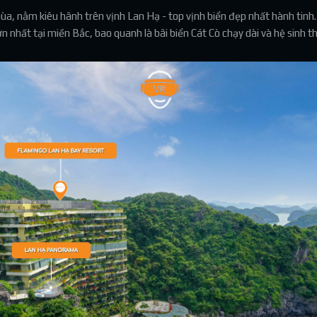
a, nằm kiêu hãnh trên vịnh Lan Hạ - top vịnh biển đẹp nhất hành tinh.
ớn nhất tại miền Bắc, bao quanh là bãi biển Cát Cò chạy dài và hệ sinh th