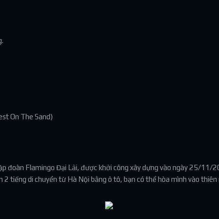
g.
rest On The Sand)
ập đoàn Flamingo Đại Lải, được khởi công xây dựng vào ngày 25/11/201
 tiếng di chuyển từ Hà Nội bằng ô tô, bạn có thể hòa mình vào thiên n