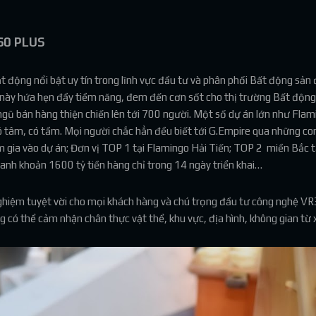
360 PLUS
ộng nổi bật uy tín trong lĩnh vực đầu tư và phân phối Bất động sản đ
này hứa hẹn đầy tiềm năng, đem đến cơn sốt cho thị trường Bất động 
gũ bán hàng thiện chiến lên tới 700 người. Một số dự án lớn như Flami
 tâm, có tầm. Mọi người chắc hẳn đều biết tới G.Empire qua những co
ham gia vào dự án; Đơn vị TOP 1 tại Flamingo Hải Tiến; TOP 2 miền Bắc
anh khoản 1600 tỷ tiền hàng chỉ trong 14 ngày triển khai…
nghiệm tuyệt vời cho mọi khách hàng và chú trọng đầu tư công nghệ VR
ó thể cảm nhận chân thực vật thể, khu vực, địa hình, không gian từ 