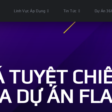
Lĩnh Vực Áp Dụng
Tin Tức
Dự Án 36
 TUYỆT CHI
A DỰ ÁN FL