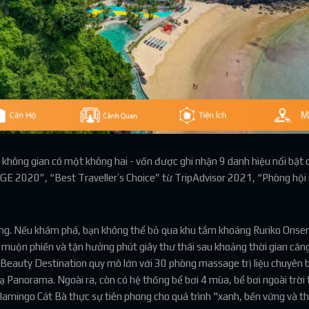
m không gian có một không hai - vốn được ghi nhận 9 danh hiệu nổi bật
GE 2020”, “Best Traveller’s Choice” từ TripAdvisor 2021, “Phòng hội
ỡng. Nếu khám phá, bạn không thể bỏ qua khu tắm khoáng Ruriko Onsen 
 muộn phiền và tận hưởng phút giây thư thái sau khoảng thời gian căn
Beauty Destination quy mô lớn với 30 phòng massage trị liệu chuyên b
 Panorama. Ngoài ra, còn có hệ thống bể bơi 4 mùa, bể bơi ngoài trời th
Flamingo Cát Bà thực sự tiên phong cho quá trình "xanh, bền vững và 