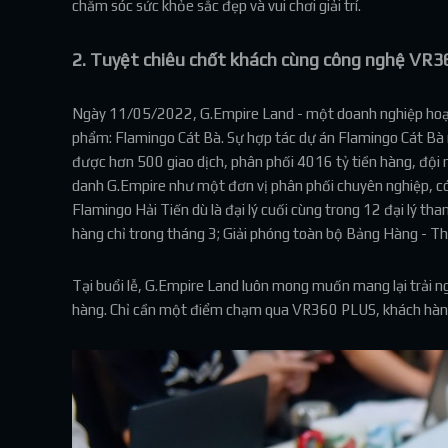
chăm sóc sức khỏe sắc đẹp và vui chơi giải trí.
2. Tuyệt chiêu chốt khách cùng công nghệ VR
Ngày 11/05/2022, G.Empire Land - một doanh nghiệp hoạt đ
phẩm: Flamingo Cát Bà. Sự hợp tác dự án Flamingo Cát Bà 
được hơn 500 giao dịch, phân phối 4016 tỷ tiền hàng, đội n
danh G.Empire như một đơn vị phân phối chuyên nghiệp, có
Flamingo Hải Tiến dù là đại lý cuối cùng trong 12 đại lý t
hàng chỉ trong tháng 3; Giải phóng toàn bộ Bảng Hàng - Th
Tại buổi lễ, G.Empire Land luôn mong muốn mang lại trải 
hàng. Chỉ cần một điểm chạm qua VR360 PLUS, khách hàng c