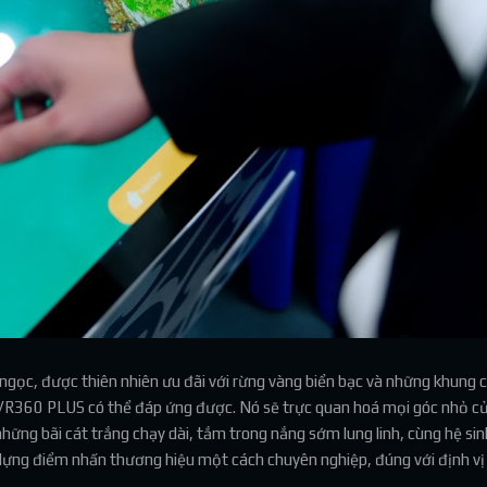
o ngọc, được thiên nhiên ưu đãi với rừng vàng biển bạc và những khung 
 VR360 PLUS có thể đáp ứng được. Nó sẽ trực quan hoá mọi góc nhỏ c
ng bãi cát trắng chạy dài, tắm trong nắng sớm lung linh, cùng hệ si
ựng điểm nhấn thương hiệu một cách chuyên nghiệp, đúng với định vị 